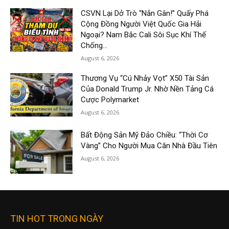
CSVN Lại Dở Trò “Nắn Gân!” Quấy Phá
Cộng Đồng Người Việt Quốc Gia Hải
Ngoại? Nam Bắc Cali Sôi Sục Khí Thế
Chống...
August 6, 2026
Thương Vụ “Cú Nhảy Vọt” X50 Tài Sản
Của Donald Trump Jr. Nhờ Nền Tảng Cá
Cược Polymarket
August 6, 2026
Bất Động Sản Mỹ Đảo Chiều: “Thời Cơ
Vàng” Cho Người Mua Căn Nhà Đầu Tiên
August 6, 2026
TIN HOT TRONG NGÀY