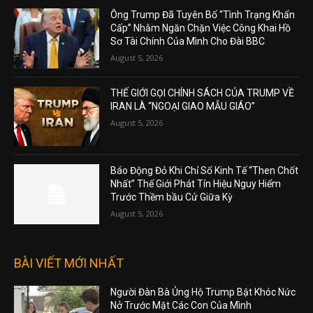
Ông Trump Đã Tuyên Bố “Tình Trạng Khẩn
Cấp” Nhằm Ngăn Chặn Việc Công Khai Hồ
Sơ Tài Chính Của Mình Cho Đài BBC
August 5, 2026
THẾ GIỚI GỌI CHÍNH SÁCH CỦA TRUMP VỀ
IRAN LÀ “NGOẠI GIAO MẪU GIÁO”
August 5, 2026
Báo Động Đỏ Khi Chỉ Số Kinh Tế “Then Chốt
Nhất” Thế Giới Phát Tín Hiệu Nguy Hiểm
Trước Thềm bầu Cử Giữa Kỳ
August 5, 2026
BÀI VIẾT MỚI NHẤT
Người Đàn Bà Ủng Hộ Trump Bật Khóc Nức
Nở Trước Mặt Các Con Của Mình