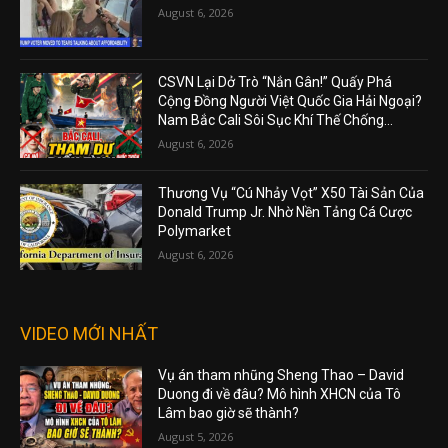
August 6, 2026
CSVN Lại Dở Trò “Nắn Gân!” Quấy Phá
Cộng Đồng Người Việt Quốc Gia Hải Ngoại?
Nam Bắc Cali Sôi Sục Khí Thế Chống...
August 6, 2026
Thương Vụ “Cú Nhảy Vọt” X50 Tài Sản Của
Donald Trump Jr. Nhờ Nền Tảng Cá Cược
Polymarket
August 6, 2026
VIDEO MỚI NHẤT
Vụ án tham nhũng Sheng Thao – David
Duong đi về đâu? Mô hình XHCN của Tô
Lâm bao giờ sẽ thành?
August 5, 2026