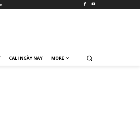
e
Ữ
CALI NGÀY NAY
MORE