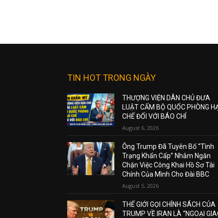
TIN HOT TRONG NGÀY
THƯỢNG VIỆN DÂN CHỦ ĐƯA
LUẬT CẤM BỘ QUỐC PHÒNG H
CHẾ ĐỐI VỚI BÁO CHÍ
August 6, 2026
Ông Trump Đã Tuyên Bố “Tình
Trạng Khẩn Cấp” Nhằm Ngăn
Chặn Việc Công Khai Hồ Sơ Tài
Chính Của Mình Cho Đài BBC
August 5, 2026
THẾ GIỚI GỌI CHÍNH SÁCH CỦA
TRUMP VỀ IRAN LÀ “NGOẠI GI