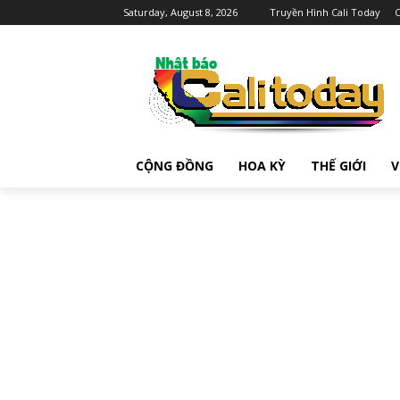
Saturday, August 8, 2026
Truyền Hình Cali Today
C
CỘNG ĐỒNG
HOA KỲ
THẾ GIỚI
V