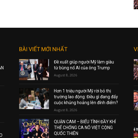
BÀI VIẾT MỚI NHẤT
V
Đề xuất giúp người Mỹ làm giàu
ẠN
từ bùng nổ AI của ông Trump
August 8, 2026
Hơn 1 triệu người Mỹ rời bỏ thị
trường lao động: Điều gì đang đẩy
cuộc khủng hoảng lên đỉnh điểm?
August 8, 2026
QUẬN CAM – BIỂU TÌNH ĐẦY KHÍ
THẾ CHỐNG CA NÔ VIỆT CỘNG
QUỐC THIÊN
AO