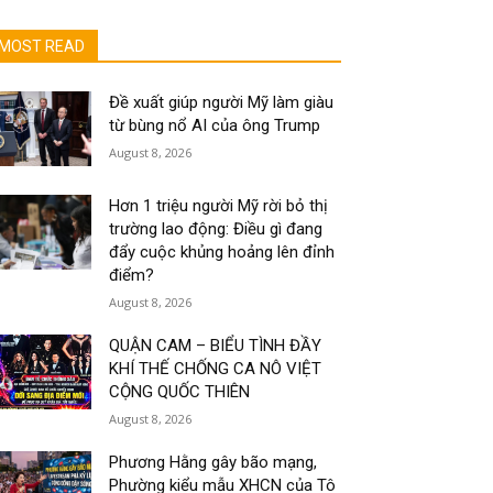
MOST READ
Đề xuất giúp người Mỹ làm giàu
từ bùng nổ AI của ông Trump
August 8, 2026
Hơn 1 triệu người Mỹ rời bỏ thị
trường lao động: Điều gì đang
đẩy cuộc khủng hoảng lên đỉnh
điểm?
August 8, 2026
QUẬN CAM – BIỂU TÌNH ĐẦY
KHÍ THẾ CHỐNG CA NÔ VIỆT
CỘNG QUỐC THIÊN
August 8, 2026
Phương Hằng gây bão mạng,
Phường kiểu mẫu XHCN của Tô