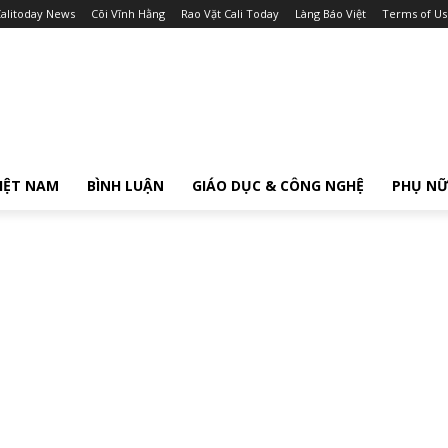
alitoday News
Cõi Vĩnh Hằng
Rao Vặt Cali Today
Làng Báo Việt
Terms of Us
IỆT NAM
BÌNH LUẬN
GIÁO DỤC & CÔNG NGHỆ
PHỤ N