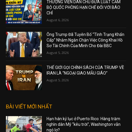
THƯỢNG VIỆN DÂN CHỦ ĐƯA LUẬT CẤM
BỘ QUỐC PHÒNG HẠN CHẾ ĐỐI VỚI BÁO
CHÍ
August 6, 2026
Ông Trump Đã Tuyên Bố “Tình Trạng Khẩn
Cấp” Nhằm Ngăn Chặn Việc Công Khai Hồ
Sơ Tài Chính Của Mình Cho Đài BBC
August 5, 2026
THẾ GIỚI GỌI CHÍNH SÁCH CỦA TRUMP VỀ
IRAN LÀ “NGOẠI GIAO MẪU GIÁO”
August 5, 2026
BÀI VIẾT MỚI NHẤT
Hạn hán kỷ lục ở Puerto Rico: Hàng trăm
nghìn dân Mỹ “kêu trời”, Washington vẫn
ngó lơ?