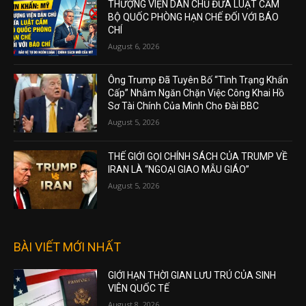
THƯỢNG VIỆN DÂN CHỦ ĐƯA LUẬT CẤM
BỘ QUỐC PHÒNG HẠN CHẾ ĐỐI VỚI BÁO
CHÍ
August 6, 2026
Ông Trump Đã Tuyên Bố “Tình Trạng Khẩn
Cấp” Nhằm Ngăn Chặn Việc Công Khai Hồ
Sơ Tài Chính Của Mình Cho Đài BBC
August 5, 2026
THẾ GIỚI GỌI CHÍNH SÁCH CỦA TRUMP VỀ
IRAN LÀ “NGOẠI GIAO MẪU GIÁO”
August 5, 2026
BÀI VIẾT MỚI NHẤT
GIỚI HẠN THỜI GIAN LƯU TRÚ CỦA SINH
VIÊN QUỐC TẾ
August 8, 2026