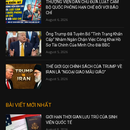
THƯỢNG VIỆN DÂN CHỦ ĐƯA LUẬT CẤM
BỘ QUỐC PHÒNG HẠN CHẾ ĐỐI VỚI BÁO
CHÍ
August 6, 2026
Ông Trump Đã Tuyên Bố “Tình Trạng Khẩn
Cấp” Nhằm Ngăn Chặn Việc Công Khai Hồ
Sơ Tài Chính Của Mình Cho Đài BBC
August 5, 2026
THẾ GIỚI GỌI CHÍNH SÁCH CỦA TRUMP VỀ
IRAN LÀ “NGOẠI GIAO MẪU GIÁO”
August 5, 2026
BÀI VIẾT MỚI NHẤT
GIỚI HẠN THỜI GIAN LƯU TRÚ CỦA SINH
VIÊN QUỐC TẾ
August 8, 2026