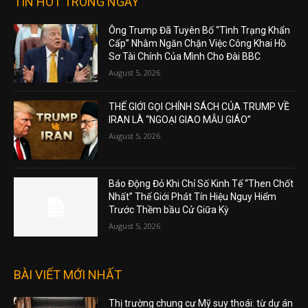
TIN HOT TRONG NGÀY
Ông Trump Đã Tuyên Bố “Tình Trạng Khẩn
Cấp” Nhằm Ngăn Chặn Việc Công Khai Hồ
Sơ Tài Chính Của Mình Cho Đài BBC
August 5, 2026
THẾ GIỚI GỌI CHÍNH SÁCH CỦA TRUMP VỀ
IRAN LÀ “NGOẠI GIAO MẪU GIÁO”
August 5, 2026
Báo Động Đỏ Khi Chỉ Số Kinh Tế “Then Chốt
Nhất” Thế Giới Phát Tín Hiệu Nguy Hiểm
Trước Thềm bầu Cử Giữa Kỳ
August 5, 2026
BÀI VIẾT MỚI NHẤT
Thị trường chung cư Mỹ suy thoái: từ dự án