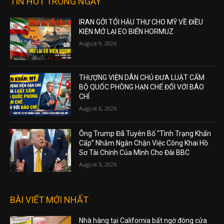
TIN HOT TRONG NGÀY
IRAN GỞI TỐI HẬU THƯ CHO MỸ VỀ ĐIỀU
KIỆN MỞ LẠI EO BIỂN HORMUZ
August 9, 2026
THƯỢNG VIỆN DÂN CHỦ ĐƯA LUẬT CẤM
BỘ QUỐC PHÒNG HẠN CHẾ ĐỐI VỚI BÁO
CHÍ
August 6, 2026
Ông Trump Đã Tuyên Bố “Tình Trạng Khẩn
Cấp” Nhằm Ngăn Chặn Việc Công Khai Hồ
Sơ Tài Chính Của Mình Cho Đài BBC
August 5, 2026
BÀI VIẾT MỚI NHẤT
Nhà hàng tại California bất ngờ đóng cửa