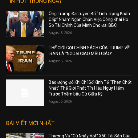
TIN HOT TRONG NGÀY
Ông Trump Đã Tuyên Bố “Tình Trạng Khẩn
Cấp” Nhằm Ngăn Chặn Việc Công Khai Hồ
Sơ Tài Chính Của Mình Cho Đài BBC
August 5, 2026
THẾ GIỚI GỌI CHÍNH SÁCH CỦA TRUMP VỀ
IRAN LÀ “NGOẠI GIAO MẪU GIÁO”
August 5, 2026
Báo Động Đỏ Khi Chỉ Số Kinh Tế “Then Chốt
Nhất” Thế Giới Phát Tín Hiệu Nguy Hiểm
Trước Thềm bầu Cử Giữa Kỳ
August 5, 2026
BÀI VIẾT MỚI NHẤT
Thương Vụ “Cú Nhảy Vọt” X50 Tài Sản Của