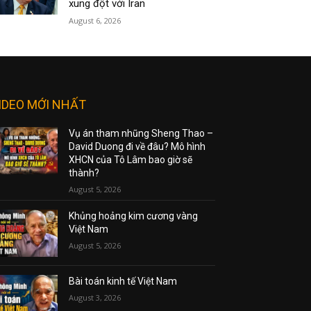
xung đột với Iran
August 6, 2026
IDEO MỚI NHẤT
Vụ án tham nhũng Sheng Thao –
David Duong đi về đâu? Mô hình
XHCN của Tô Lâm bao giờ sẽ
thành?
August 5, 2026
Khủng hoảng kim cương vàng
Việt Nam
August 5, 2026
Bài toán kinh tế Việt Nam
August 3, 2026