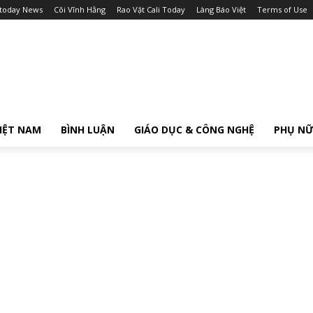
itoday News
Cõi Vĩnh Hằng
Rao Vặt Cali Today
Làng Báo Việt
Terms of Use
IỆT NAM
BÌNH LUẬN
GIÁO DỤC & CÔNG NGHỆ
PHỤ N