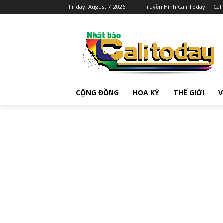
Friday, August 7, 2026
Truyền Hình Cali Today
Cal
CỘNG ĐỒNG
HOA KỲ
THẾ GIỚI
V