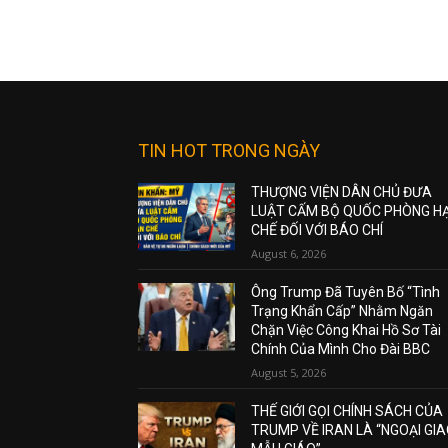
TIN HOT TRONG NGÀY
THƯỢNG VIỆN DÂN CHỦ ĐƯA
LUẬT CẤM BỘ QUỐC PHÒNG H
CHẾ ĐỐI VỚI BÁO CHÍ
August 6, 2026
Ông Trump Đã Tuyên Bố “Tình
Trạng Khẩn Cấp” Nhằm Ngăn
Chặn Việc Công Khai Hồ Sơ Tài
Chính Của Mình Cho Đài BBC
August 5, 2026
THẾ GIỚI GỌI CHÍNH SÁCH CỦA
TRUMP VỀ IRAN LÀ “NGOẠI GI