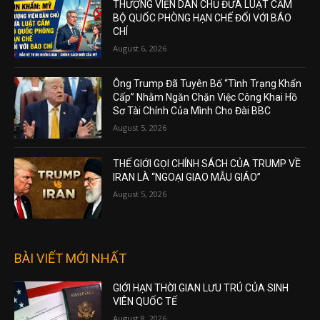
THƯỢNG VIỆN DÂN CHỦ ĐƯA LUẬT CẤM
BỘ QUỐC PHÒNG HẠN CHẾ ĐỐI VỚI BÁO
CHÍ
August 6, 2026
Ông Trump Đã Tuyên Bố “Tình Trạng Khẩn
Cấp” Nhằm Ngăn Chặn Việc Công Khai Hồ
Sơ Tài Chính Của Mình Cho Đài BBC
August 5, 2026
THẾ GIỚI GỌI CHÍNH SÁCH CỦA TRUMP VỀ
IRAN LÀ “NGOẠI GIAO MẪU GIÁO”
August 5, 2026
BÀI VIẾT MỚI NHẤT
GIỚI HẠN THỜI GIAN LƯU TRÚ CỦA SINH
VIÊN QUỐC TẾ
August 8, 2026