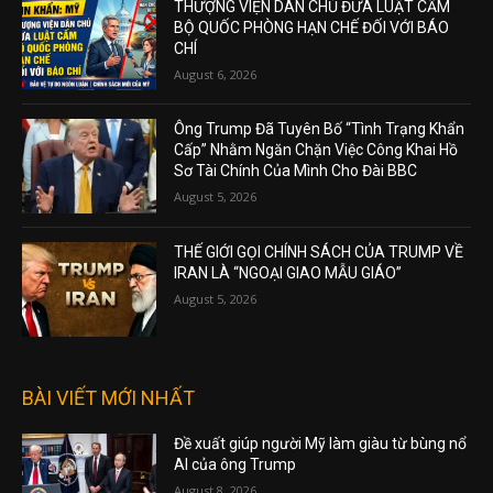
THƯỢNG VIỆN DÂN CHỦ ĐƯA LUẬT CẤM
BỘ QUỐC PHÒNG HẠN CHẾ ĐỐI VỚI BÁO
CHÍ
August 6, 2026
Ông Trump Đã Tuyên Bố “Tình Trạng Khẩn
Cấp” Nhằm Ngăn Chặn Việc Công Khai Hồ
Sơ Tài Chính Của Mình Cho Đài BBC
August 5, 2026
THẾ GIỚI GỌI CHÍNH SÁCH CỦA TRUMP VỀ
IRAN LÀ “NGOẠI GIAO MẪU GIÁO”
August 5, 2026
BÀI VIẾT MỚI NHẤT
Đề xuất giúp người Mỹ làm giàu từ bùng nổ
AI của ông Trump
August 8, 2026