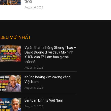
tặng
August 6, 2026
IDEO MỚI NHẤT
Vụ án tham nhũng Sheng Thao –
David Duong đi về đâu? Mô hình
XHCN của Tô Lâm bao giờ sẽ
thành?
August 5, 2026
Khủng hoảng kim cương vàng
Việt Nam
August 5, 2026
Bài toán kinh tế Việt Nam
August 3, 2026