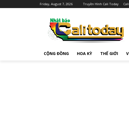
Friday, August 7, 2026
Truyền Hình Cali Today
Cal
CỘNG ĐỒNG
HOA KỲ
THẾ GIỚI
V