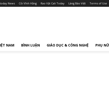
itoday News
Cõi Vĩnh Hằng
Rao Vặt Cali Today
Làng Báo Việt
Terms of Use
IỆT NAM
BÌNH LUẬN
GIÁO DỤC & CÔNG NGHỆ
PHỤ N