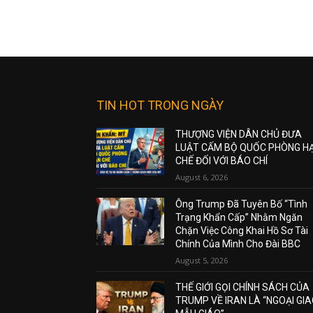
TIN HOT TRONG NGÀY
THƯỢNG VIỆN DÂN CHỦ ĐƯA
LUẬT CẤM BỘ QUỐC PHÒNG H
CHẾ ĐỐI VỚI BÁO CHÍ
August 6, 2026
Ông Trump Đã Tuyên Bố “Tình
Trạng Khẩn Cấp” Nhằm Ngăn
Chặn Việc Công Khai Hồ Sơ Tài
Chính Của Mình Cho Đài BBC
August 5, 2026
THẾ GIỚI GỌI CHÍNH SÁCH CỦA
TRUMP VỀ IRAN LÀ “NGOẠI GI