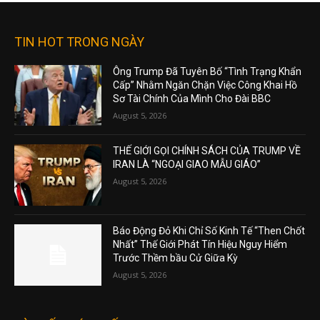
TIN HOT TRONG NGÀY
Ông Trump Đã Tuyên Bố “Tình Trạng Khẩn
Cấp” Nhằm Ngăn Chặn Việc Công Khai Hồ
Sơ Tài Chính Của Mình Cho Đài BBC
August 5, 2026
THẾ GIỚI GỌI CHÍNH SÁCH CỦA TRUMP VỀ
IRAN LÀ “NGOẠI GIAO MẪU GIÁO”
August 5, 2026
Báo Động Đỏ Khi Chỉ Số Kinh Tế “Then Chốt
Nhất” Thế Giới Phát Tín Hiệu Nguy Hiểm
Trước Thềm bầu Cử Giữa Kỳ
August 5, 2026