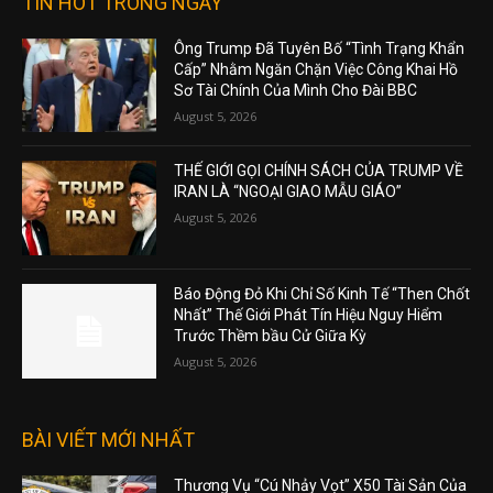
TIN HOT TRONG NGÀY
Ông Trump Đã Tuyên Bố “Tình Trạng Khẩn
Cấp” Nhằm Ngăn Chặn Việc Công Khai Hồ
Sơ Tài Chính Của Mình Cho Đài BBC
August 5, 2026
THẾ GIỚI GỌI CHÍNH SÁCH CỦA TRUMP VỀ
IRAN LÀ “NGOẠI GIAO MẪU GIÁO”
August 5, 2026
Báo Động Đỏ Khi Chỉ Số Kinh Tế “Then Chốt
Nhất” Thế Giới Phát Tín Hiệu Nguy Hiểm
Trước Thềm bầu Cử Giữa Kỳ
August 5, 2026
BÀI VIẾT MỚI NHẤT
Thương Vụ “Cú Nhảy Vọt” X50 Tài Sản Của