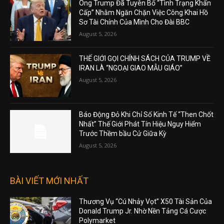
Ông Trump Đã Tuyên Bố “Tình Trạng Khẩn
Cấp” Nhằm Ngăn Chặn Việc Công Khai Hồ
Sơ Tài Chính Của Mình Cho Đài BBC
August 5, 2026
THẾ GIỚI GỌI CHÍNH SÁCH CỦA TRUMP VỀ
IRAN LÀ “NGOẠI GIAO MẪU GIÁO”
August 5, 2026
Báo Động Đỏ Khi Chỉ Số Kinh Tế “Then Chốt
Nhất” Thế Giới Phát Tín Hiệu Nguy Hiểm
Trước Thềm bầu Cử Giữa Kỳ
August 5, 2026
BÀI VIẾT MỚI NHẤT
Thương Vụ “Cú Nhảy Vọt” X50 Tài Sản Của
Donald Trump Jr. Nhờ Nền Tảng Cá Cược
Polymarket