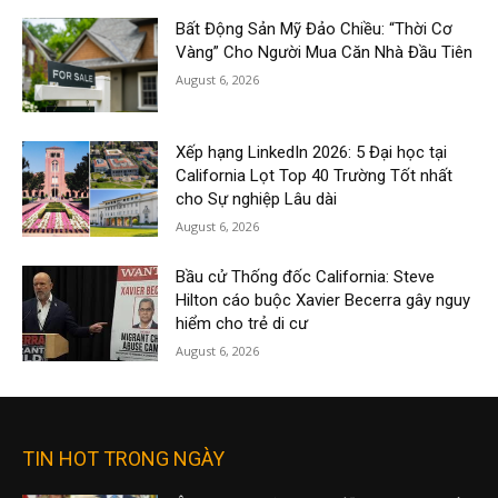
Bất Động Sản Mỹ Đảo Chiều: “Thời Cơ
Vàng” Cho Người Mua Căn Nhà Đầu Tiên
August 6, 2026
Xếp hạng LinkedIn 2026: 5 Đại học tại
California Lọt Top 40 Trường Tốt nhất
cho Sự nghiệp Lâu dài
August 6, 2026
Bầu cử Thống đốc California: Steve
Hilton cáo buộc Xavier Becerra gây nguy
hiểm cho trẻ di cư
August 6, 2026
TIN HOT TRONG NGÀY