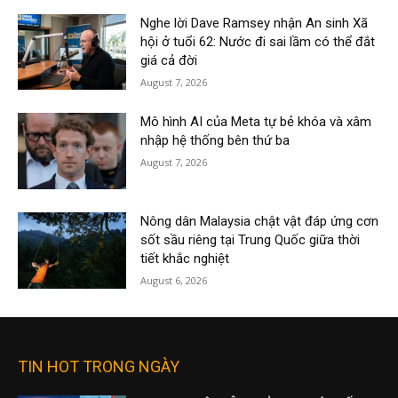
Nghe lời Dave Ramsey nhận An sinh Xã
hội ở tuổi 62: Nước đi sai lầm có thể đắt
giá cả đời
August 7, 2026
Mô hình AI của Meta tự bẻ khóa và xâm
nhập hệ thống bên thứ ba
August 7, 2026
Nông dân Malaysia chật vật đáp ứng cơn
sốt sầu riêng tại Trung Quốc giữa thời
tiết khắc nghiệt
August 6, 2026
TIN HOT TRONG NGÀY