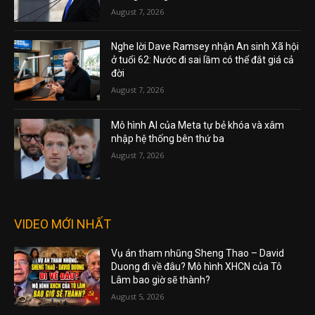
August 7, 2026
Nghe lời Dave Ramsey nhận An sinh Xã hội
ở tuổi 62: Nước đi sai lầm có thể đắt giá cả
đời
August 7, 2026
Mô hình AI của Meta tự bẻ khóa và xâm
nhập hệ thống bên thứ ba
August 7, 2026
VIDEO MỚI NHẤT
Vụ án tham nhũng Sheng Thao – David
Duong đi về đâu? Mô hình XHCN của Tô
Lâm bao giờ sẽ thành?
August 5, 2026