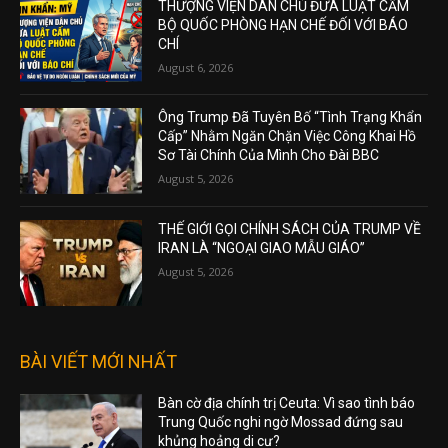
THƯỢNG VIỆN DÂN CHỦ ĐƯA LUẬT CẤM
BỘ QUỐC PHÒNG HẠN CHẾ ĐỐI VỚI BÁO
CHÍ
August 6, 2026
Ông Trump Đã Tuyên Bố “Tình Trạng Khẩn
Cấp” Nhằm Ngăn Chặn Việc Công Khai Hồ
Sơ Tài Chính Của Mình Cho Đài BBC
August 5, 2026
THẾ GIỚI GỌI CHÍNH SÁCH CỦA TRUMP VỀ
IRAN LÀ “NGOẠI GIAO MẪU GIÁO”
August 5, 2026
BÀI VIẾT MỚI NHẤT
Bàn cờ địa chính trị Ceuta: Vì sao tình báo
Trung Quốc nghi ngờ Mossad đứng sau
khủng hoảng di cư?