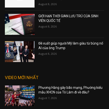
August 8, 2026
GIỚI HẠN THỜI GIAN LƯU TRÚ CỦA SINH
VIÊN QUỐC TẾ
August 8, 2026
Đề xuất giúp người Mỹ làm giàu từ bùng nổ
AI của ông Trump
August 8, 2026
VIDEO MỚI NHẤT
Phương Hằng gây bão mạng, Phường kiểu
mẫu XHCN của Tô Lâm đi về đâu?
August 7, 2026