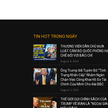
TIN HOT TRONG NGÀY
THƯỢNG VIỆN DÂN CHỦ ĐƯA
LUẬT CẤM BỘ QUỐC PHÒNG H
CHẾ ĐỐI VỚI BÁO CHÍ
August 6, 2026
Ông Trump Đã Tuyên Bố “Tình
Trạng Khẩn Cấp” Nhằm Ngăn
Chặn Việc Công Khai Hồ Sơ Tài
Chính Của Mình Cho Đài BBC
August 5, 2026
THẾ GIỚI GỌI CHÍNH SÁCH CỦA
TRUMP VỀ IRAN LÀ “NGOẠI GI