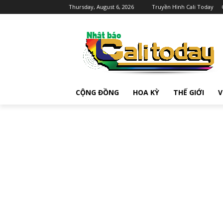
Thursday, August 6, 2026
Truyền Hình Cali Today
CỘNG ĐỒNG
HOA KỲ
THẾ GIỚI
V