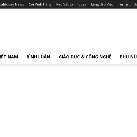
Calitoday News
Cõi Vĩnh Hằng
Rao Vặt Cali Today
Làng Báo Việt
Terms of U
IỆT NAM
BÌNH LUẬN
GIÁO DỤC & CÔNG NGHỆ
PHỤ N