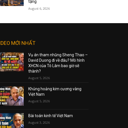
tặng
August 6, 2026
IDEO MỚI NHẤT
Vụ án tham nhũng Sheng Thao –
David Duong đi về đâu? Mô hình
XHCN của Tô Lâm bao giờ sẽ
thành?
August 5, 2026
Khủng hoảng kim cương vàng
Việt Nam
August 5, 2026
Bài toán kinh tế Việt Nam
August 3, 2026