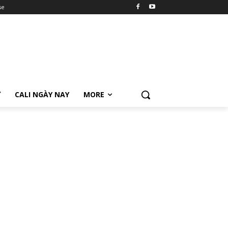
se
Ữ
CALI NGÀY NAY
MORE