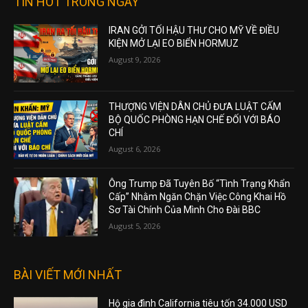
TIN HOT TRONG NGÀY
IRAN GỞI TỐI HẬU THƯ CHO MỸ VỀ ĐIỀU
KIỆN MỞ LẠI EO BIỂN HORMUZ
August 9, 2026
THƯỢNG VIỆN DÂN CHỦ ĐƯA LUẬT CẤM
BỘ QUỐC PHÒNG HẠN CHẾ ĐỐI VỚI BÁO
CHÍ
August 6, 2026
Ông Trump Đã Tuyên Bố “Tình Trạng Khẩn
Cấp” Nhằm Ngăn Chặn Việc Công Khai Hồ
Sơ Tài Chính Của Mình Cho Đài BBC
August 5, 2026
BÀI VIẾT MỚI NHẤT
Hộ gia đình California tiêu tốn 34.000 USD