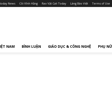
itoday News
Cõi Vĩnh Hằng
Rao Vặt Cali Today
Làng Báo Việt
Terms of Use
IỆT NAM
BÌNH LUẬN
GIÁO DỤC & CÔNG NGHỆ
PHỤ N