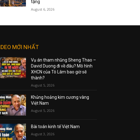
tặng
August 6, 2026
IDEO MỚI NHẤT
Vụ án tham nhũng Sheng Thao –
David Duong đi về đâu? Mô hình
XHCN của Tô Lâm bao giờ sẽ
thành?
August 5, 2026
Khủng hoảng kim cương vàng
Việt Nam
August 5, 2026
Bài toán kinh tế Việt Nam
August 3, 2026