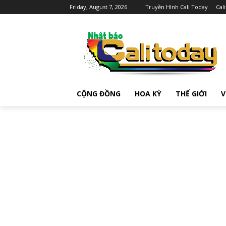
Friday, August 7, 2026
Truyền Hình Cali Today
Cal
CỘNG ĐỒNG
HOA KỲ
THẾ GIỚI
V