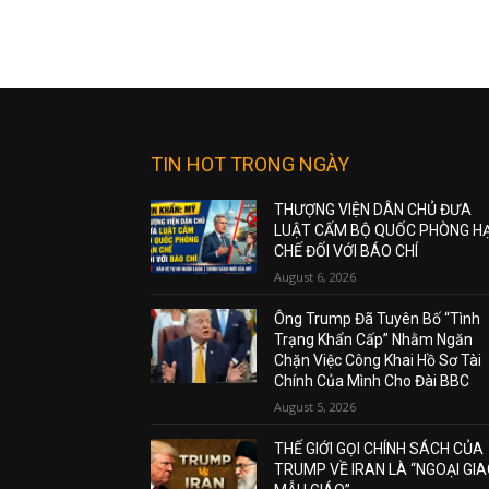
TIN HOT TRONG NGÀY
THƯỢNG VIỆN DÂN CHỦ ĐƯA
LUẬT CẤM BỘ QUỐC PHÒNG H
CHẾ ĐỐI VỚI BÁO CHÍ
August 6, 2026
Ông Trump Đã Tuyên Bố “Tình
Trạng Khẩn Cấp” Nhằm Ngăn
Chặn Việc Công Khai Hồ Sơ Tài
Chính Của Mình Cho Đài BBC
August 5, 2026
THẾ GIỚI GỌI CHÍNH SÁCH CỦA
TRUMP VỀ IRAN LÀ “NGOẠI GI