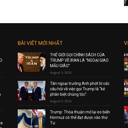
BÀI VIẾT MỚI NHẤT
V
THẾ GIỚI GỌI CHÍNH SÁCH CỦA
AO
TRUMP VỀ IRAN LÀ “NGOẠI GIAO
MẪU GIÁO”
August 5, 2026
Tân ngoại trưởng Anh phớt lờ các
câu hỏi về việc gọi Trump là “kẻ
m
phân biệt chủng tộc”.
August 5, 2026
Trump: Thỏa thuận mở lại eo biển
Hormuz có thể đạt được vào thứ
ửa
Tư.