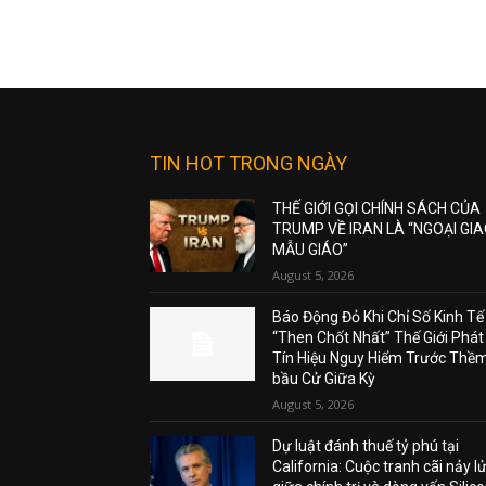
TIN HOT TRONG NGÀY
THẾ GIỚI GỌI CHÍNH SÁCH CỦA
TRUMP VỀ IRAN LÀ “NGOẠI GI
MẪU GIÁO”
August 5, 2026
Báo Động Đỏ Khi Chỉ Số Kinh Tế
“Then Chốt Nhất” Thế Giới Phát
Tín Hiệu Nguy Hiểm Trước Thề
bầu Cử Giữa Kỳ
August 5, 2026
Dự luật đánh thuế tỷ phú tại
California: Cuộc tranh cãi nảy l