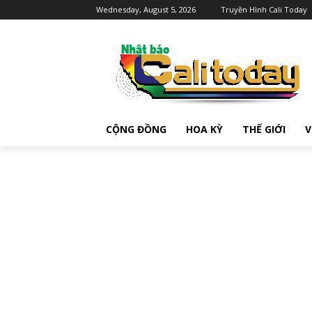
Wednesday, August 5, 2026
Truyền Hình Cali Today
CỘNG ĐỒNG
HOA KỲ
THẾ GIỚI
V