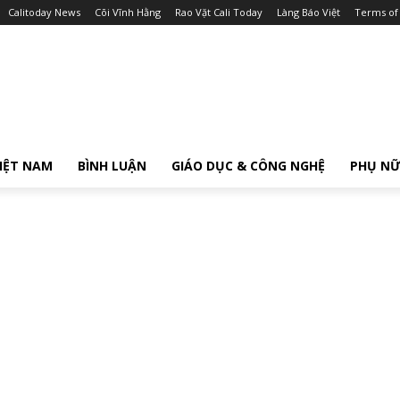
Calitoday News
Cõi Vĩnh Hằng
Rao Vặt Cali Today
Làng Báo Việt
Terms of
IỆT NAM
BÌNH LUẬN
GIÁO DỤC & CÔNG NGHỆ
PHỤ N