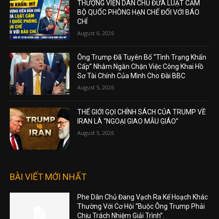
THƯỢNG VIỆN DÂN CHỦ ĐƯA LUẬT CẤM
BỘ QUỐC PHÒNG HẠN CHẾ ĐỐI VỚI BÁO
CHÍ
August 6, 2026
Ông Trump Đã Tuyên Bố “Tình Trạng Khẩn
Cấp” Nhằm Ngăn Chặn Việc Công Khai Hồ
Sơ Tài Chính Của Mình Cho Đài BBC
August 5, 2026
THẾ GIỚI GỌI CHÍNH SÁCH CỦA TRUMP VỀ
IRAN LÀ “NGOẠI GIAO MẪU GIÁO”
August 5, 2026
BÀI VIẾT MỚI NHẤT
Phe Dân Chủ Đang Vạch Ra Kế Hoạch Khác
Thường Với Cơ Hội “Buộc Ông Trump Phải
Chịu Trách Nhiệm Giải Trình”.