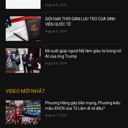
August 8, 2026
GIỚI HẠN THỜI GIAN LƯU TRÚ CỦA SINH
VIÊN QUỐC TẾ
August 8, 2026
Đề xuất giúp người Mỹ làm giàu từ bùng nổ
AI của ông Trump
August 8, 2026
VIDEO MỚI NHẤT
Phương Hằng gây bão mạng, Phường kiểu
mẫu XHCN của Tô Lâm đi về đâu?
August 7, 2026