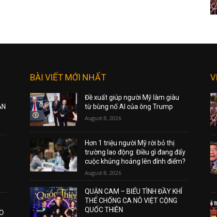
BÀI VIẾT MỚI NHẤT
V
Đề xuất giúp người Mỹ làm giàu
ẠN
từ bùng nổ AI của ông Trump
August 8, 2026
Hơn 1 triệu người Mỹ rời bỏ thị
trường lao động: Điều gì đang đẩy
cuộc khủng hoảng lên đỉnh điểm?
August 8, 2026
QUẬN CAM – BIỂU TÌNH ĐẦY KHÍ
THẾ CHỐNG CA NÔ VIỆT CỘNG
QUỐC THIÊN
AO