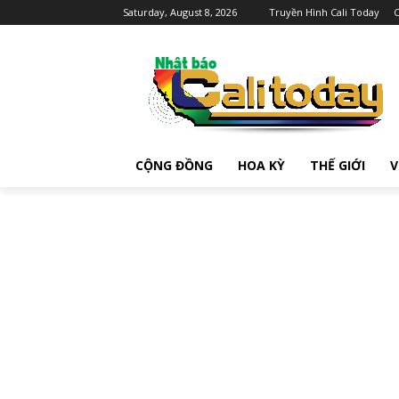
Saturday, August 8, 2026
Truyền Hình Cali Today
C
CỘNG ĐỒNG
HOA KỲ
THẾ GIỚI
V