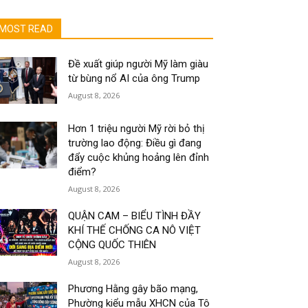
MOST READ
Đề xuất giúp người Mỹ làm giàu
từ bùng nổ AI của ông Trump
August 8, 2026
Hơn 1 triệu người Mỹ rời bỏ thị
trường lao động: Điều gì đang
đẩy cuộc khủng hoảng lên đỉnh
điểm?
August 8, 2026
QUẬN CAM – BIỂU TÌNH ĐẦY
KHÍ THẾ CHỐNG CA NÔ VIỆT
CỘNG QUỐC THIÊN
August 8, 2026
Phương Hằng gây bão mạng,
Phường kiểu mẫu XHCN của Tô