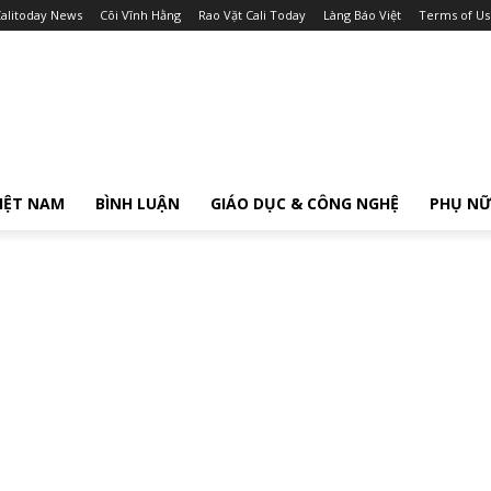
alitoday News
Cõi Vĩnh Hằng
Rao Vặt Cali Today
Làng Báo Việt
Terms of Us
IỆT NAM
BÌNH LUẬN
GIÁO DỤC & CÔNG NGHỆ
PHỤ N