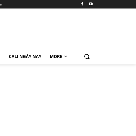
e
Ữ
CALI NGÀY NAY
MORE