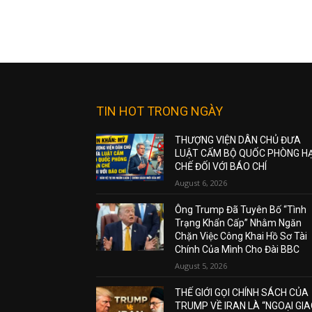
TIN HOT TRONG NGÀY
THƯỢNG VIỆN DÂN CHỦ ĐƯA
LUẬT CẤM BỘ QUỐC PHÒNG H
CHẾ ĐỐI VỚI BÁO CHÍ
August 6, 2026
Ông Trump Đã Tuyên Bố “Tình
Trạng Khẩn Cấp” Nhằm Ngăn
Chặn Việc Công Khai Hồ Sơ Tài
Chính Của Mình Cho Đài BBC
August 5, 2026
THẾ GIỚI GỌI CHÍNH SÁCH CỦA
TRUMP VỀ IRAN LÀ “NGOẠI GI