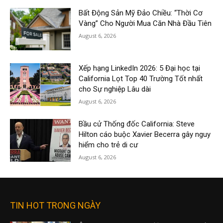
Bất Động Sản Mỹ Đảo Chiều: “Thời Cơ
Vàng” Cho Người Mua Căn Nhà Đầu Tiên
August 6, 2026
Xếp hạng LinkedIn 2026: 5 Đại học tại
California Lọt Top 40 Trường Tốt nhất
cho Sự nghiệp Lâu dài
August 6, 2026
Bầu cử Thống đốc California: Steve
Hilton cáo buộc Xavier Becerra gây nguy
hiểm cho trẻ di cư
August 6, 2026
TIN HOT TRONG NGÀY