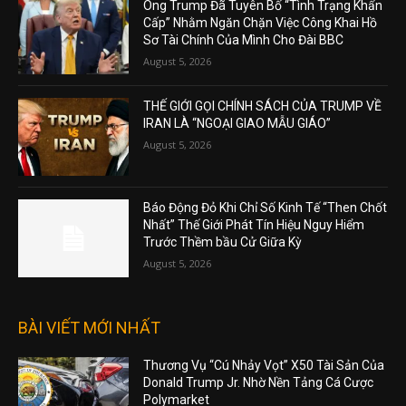
Ông Trump Đã Tuyên Bố “Tình Trạng Khẩn
Cấp” Nhằm Ngăn Chặn Việc Công Khai Hồ
Sơ Tài Chính Của Mình Cho Đài BBC
August 5, 2026
THẾ GIỚI GỌI CHÍNH SÁCH CỦA TRUMP VỀ
IRAN LÀ “NGOẠI GIAO MẪU GIÁO”
August 5, 2026
Báo Động Đỏ Khi Chỉ Số Kinh Tế “Then Chốt
Nhất” Thế Giới Phát Tín Hiệu Nguy Hiểm
Trước Thềm bầu Cử Giữa Kỳ
August 5, 2026
BÀI VIẾT MỚI NHẤT
Thương Vụ “Cú Nhảy Vọt” X50 Tài Sản Của
Donald Trump Jr. Nhờ Nền Tảng Cá Cược
Polymarket