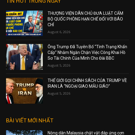
TIN HOT TRONG NGÀY
THƯỢNG VIỆN DÂN CHỦ ĐƯA LUẬT CẤM
BỘ QUỐC PHÒNG HẠN CHẾ ĐỐI VỚI BÁO
CHÍ
August 6, 2026
Ông Trump Đã Tuyên Bố “Tình Trạng Khẩn
Cấp” Nhằm Ngăn Chặn Việc Công Khai Hồ
Sơ Tài Chính Của Mình Cho Đài BBC
August 5, 2026
THẾ GIỚI GỌI CHÍNH SÁCH CỦA TRUMP VỀ
IRAN LÀ “NGOẠI GIAO MẪU GIÁO”
August 5, 2026
BÀI VIẾT MỚI NHẤT
Nông dân Malaysia chật vật đáp ứng cơn