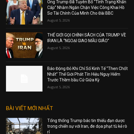
Ông Trump Đã Tuyên Bố “Tình Trạng Khẩn
Cấp” Nhằm Ngăn Chặn Việc Công Khai Hồ
Sơ Tài Chính Của Mình Cho Đài BBC
August 5, 2026
THẾ GIỚI GỌI CHÍNH SÁCH CỦA TRUMP VỀ
IRAN LÀ “NGOẠI GIAO MẪU GIÁO”
August 5, 2026
Báo Động Đỏ Khi Chỉ Số Kinh Tế “Then Chốt
Nhất” Thế Giới Phát Tín Hiệu Nguy Hiểm
Trước Thềm bầu Cử Giữa Kỳ
August 5, 2026
BÀI VIẾT MỚI NHẤT
Tổng thống Trump bác tin thiếu đạn dược
trong chiến sự với Iran, đe dọa phạt tù kẻ rò
rỉ