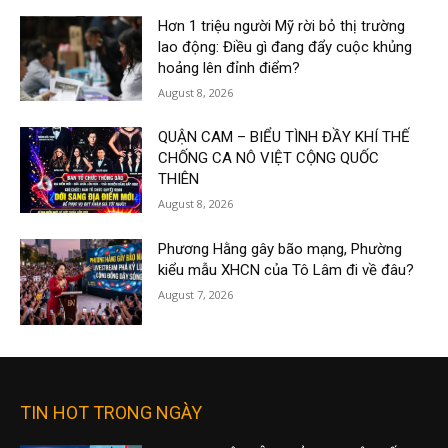
Hơn 1 triệu người Mỹ rời bỏ thị trường
lao động: Điều gì đang đẩy cuộc khủng
hoảng lên đỉnh điểm?
August 8, 2026
QUẬN CAM – BIỂU TÌNH ĐẦY KHÍ THẾ
CHỐNG CA NÔ VIỆT CỘNG QUỐC
THIÊN
August 8, 2026
Phương Hằng gây bão mạng, Phường
kiểu mẫu XHCN của Tô Lâm đi về đâu?
August 7, 2026
TIN HOT TRONG NGÀY