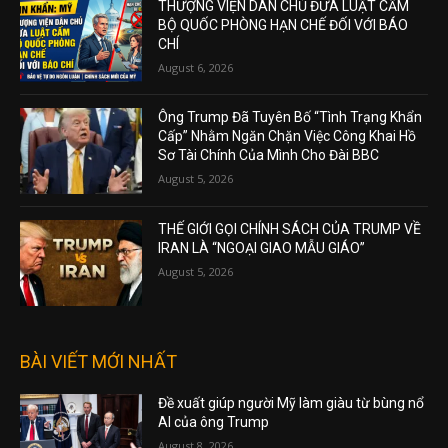
THƯỢNG VIỆN DÂN CHỦ ĐƯA LUẬT CẤM
BỘ QUỐC PHÒNG HẠN CHẾ ĐỐI VỚI BÁO
CHÍ
August 6, 2026
Ông Trump Đã Tuyên Bố “Tình Trạng Khẩn
Cấp” Nhằm Ngăn Chặn Việc Công Khai Hồ
Sơ Tài Chính Của Mình Cho Đài BBC
August 5, 2026
THẾ GIỚI GỌI CHÍNH SÁCH CỦA TRUMP VỀ
IRAN LÀ “NGOẠI GIAO MẪU GIÁO”
August 5, 2026
BÀI VIẾT MỚI NHẤT
Đề xuất giúp người Mỹ làm giàu từ bùng nổ
AI của ông Trump
August 8, 2026