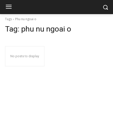
Tags
Phu nu ngoai o
Tag:
phu nu ngoai o
No posts to display