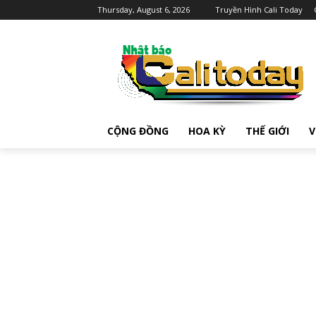
Thursday, August 6, 2026
Truyền Hình Cali Today
CỘNG ĐỒNG
HOA KỲ
THẾ GIỚI
V