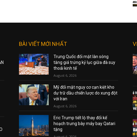
BÀI VIẾT MỚI NHẤT
V
Trung Quốc đối mặt làn sóng
ẠN
tăng giá trứng kỷ lục giữa đà suy
thoái kinh tế
August 6, 2026
Mỹ đối mặt nguy cơ cạn kiệt kho
dự trữ dầu chiến lược do xung đột
với Iran
August 6, 2026
Eric Trump tiết lộ thay đổi kế
hoạch trưng bày máy bay Qatari
AO
tặng
August 6, 2026