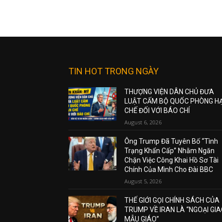
TIN HOT TRONG NGÀY
THƯỢNG VIỆN DÂN CHỦ ĐƯA
LUẬT CẤM BỘ QUỐC PHÒNG H
CHẾ ĐỐI VỚI BÁO CHÍ
August 6, 2026
Ông Trump Đã Tuyên Bố “Tình
Trạng Khẩn Cấp” Nhằm Ngăn
Chặn Việc Công Khai Hồ Sơ Tài
Chính Của Mình Cho Đài BBC
August 5, 2026
THẾ GIỚI GỌI CHÍNH SÁCH CỦA
TRUMP VỀ IRAN LÀ “NGOẠI GI
MẪU GIÁO”