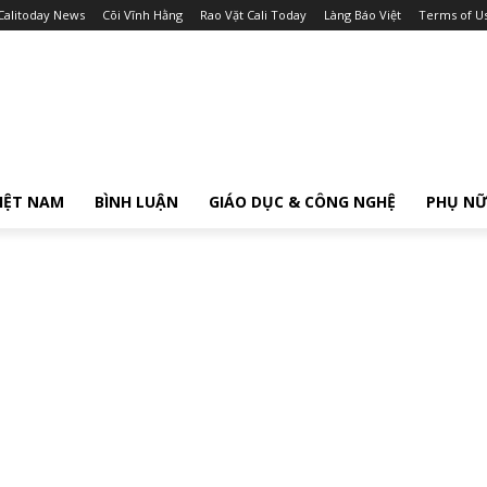
Calitoday News
Cõi Vĩnh Hằng
Rao Vặt Cali Today
Làng Báo Việt
Terms of U
IỆT NAM
BÌNH LUẬN
GIÁO DỤC & CÔNG NGHỆ
PHỤ N