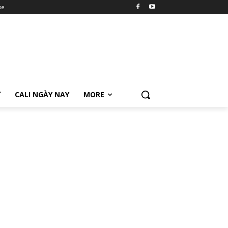
se
Ữ
CALI NGÀY NAY
MORE