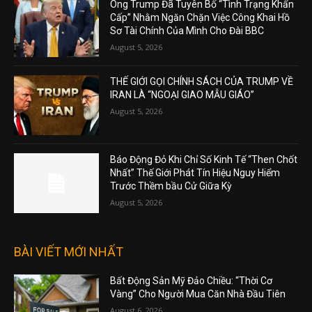
Ông Trump Đã Tuyên Bố “Tình Trạng Khẩn
Cấp” Nhằm Ngăn Chặn Việc Công Khai Hồ
Sơ Tài Chính Của Mình Cho Đài BBC
August 5, 2026
THẾ GIỚI GỌI CHÍNH SÁCH CỦA TRUMP VỀ
IRAN LÀ “NGOẠI GIAO MẪU GIÁO”
August 5, 2026
Báo Động Đỏ Khi Chỉ Số Kinh Tế “Then Chốt
Nhất” Thế Giới Phát Tín Hiệu Nguy Hiểm
Trước Thềm bầu Cử Giữa Kỳ
August 5, 2026
BÀI VIẾT MỚI NHẤT
Bất Động Sản Mỹ Đảo Chiều: “Thời Cơ
Vàng” Cho Người Mua Căn Nhà Đầu Tiên
August 6, 2026