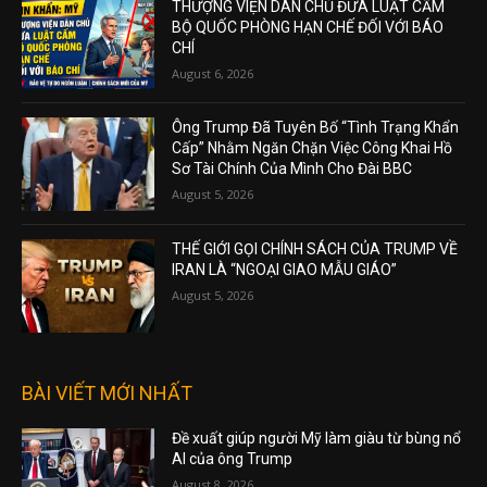
THƯỢNG VIỆN DÂN CHỦ ĐƯA LUẬT CẤM
BỘ QUỐC PHÒNG HẠN CHẾ ĐỐI VỚI BÁO
CHÍ
August 6, 2026
Ông Trump Đã Tuyên Bố “Tình Trạng Khẩn
Cấp” Nhằm Ngăn Chặn Việc Công Khai Hồ
Sơ Tài Chính Của Mình Cho Đài BBC
August 5, 2026
THẾ GIỚI GỌI CHÍNH SÁCH CỦA TRUMP VỀ
IRAN LÀ “NGOẠI GIAO MẪU GIÁO”
August 5, 2026
BÀI VIẾT MỚI NHẤT
Đề xuất giúp người Mỹ làm giàu từ bùng nổ
AI của ông Trump
August 8, 2026