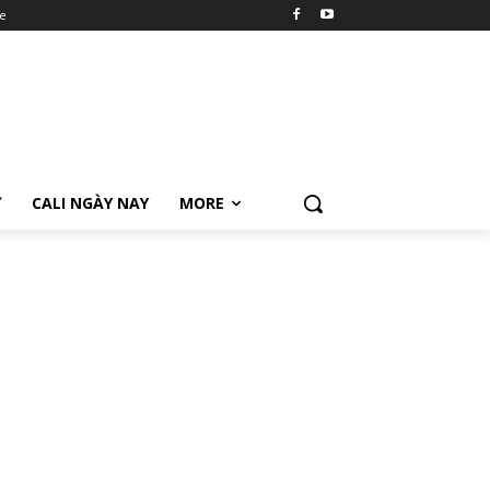
e
Ữ
CALI NGÀY NAY
MORE