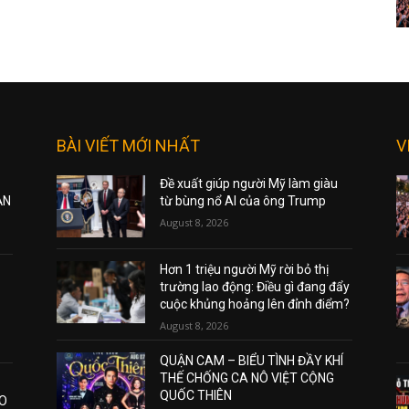
BÀI VIẾT MỚI NHẤT
V
Đề xuất giúp người Mỹ làm giàu
ẠN
từ bùng nổ AI của ông Trump
August 8, 2026
Hơn 1 triệu người Mỹ rời bỏ thị
trường lao động: Điều gì đang đẩy
cuộc khủng hoảng lên đỉnh điểm?
August 8, 2026
QUẬN CAM – BIỂU TÌNH ĐẦY KHÍ
THẾ CHỐNG CA NÔ VIỆT CỘNG
QUỐC THIÊN
AO