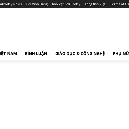
alitoday News
Cõi Vĩnh Hằng
Rao Vặt Cali Today
Làng Báo Việt
Terms of Us
IỆT NAM
BÌNH LUẬN
GIÁO DỤC & CÔNG NGHỆ
PHỤ N