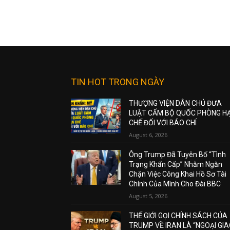
TIN HOT TRONG NGÀY
THƯỢNG VIỆN DÂN CHỦ ĐƯA
LUẬT CẤM BỘ QUỐC PHÒNG H
CHẾ ĐỐI VỚI BÁO CHÍ
August 6, 2026
Ông Trump Đã Tuyên Bố “Tình
Trạng Khẩn Cấp” Nhằm Ngăn
Chặn Việc Công Khai Hồ Sơ Tài
Chính Của Mình Cho Đài BBC
August 5, 2026
THẾ GIỚI GỌI CHÍNH SÁCH CỦA
TRUMP VỀ IRAN LÀ “NGOẠI GI