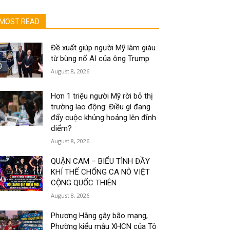
MOST READ
Đề xuất giúp người Mỹ làm giàu
từ bùng nổ AI của ông Trump
August 8, 2026
Hơn 1 triệu người Mỹ rời bỏ thị
trường lao động: Điều gì đang
đẩy cuộc khủng hoảng lên đỉnh
điểm?
August 8, 2026
QUẬN CAM – BIỂU TÌNH ĐẦY
KHÍ THẾ CHỐNG CA NÔ VIỆT
CỘNG QUỐC THIÊN
August 8, 2026
Phương Hằng gây bão mạng,
Phường kiểu mẫu XHCN của Tô