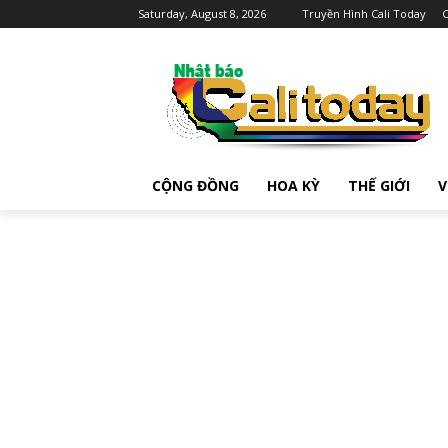
Saturday, August 8, 2026
Truyền Hình Cali Today
C
CỘNG ĐỒNG
HOA KỲ
THẾ GIỚI
V