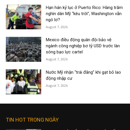
Hạn hán kỷ lục ở Puerto Rico: Hàng trăm
nghìn dân Mỹ “kêu trời”, Washington vẫn
ngó lơ?
August 7, 2026
Mexico điều động quân đội bảo vệ
ngành công nghiệp bơ tỷ USD trước làn
sóng bạo lực cartel
August 7, 2026
Nước Mỹ nhận “trái đắng” khi gạt bỏ lao
động nhập cư
August 7, 2026
TIN HOT TRONG NGÀY