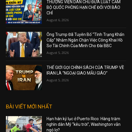
THƯỢNG VIỆN DÂN CHỦ ĐƯA LUẬT CẤM
BỘ QUỐC PHÒNG HẠN CHẾ ĐỐI VỚI BÁO
CHÍ
August 6, 2026
Ông Trump Đã Tuyên Bố “Tình Trạng Khẩn
Cấp” Nhằm Ngăn Chặn Việc Công Khai Hồ
Sơ Tài Chính Của Mình Cho Đài BBC
August 5, 2026
THẾ GIỚI GỌI CHÍNH SÁCH CỦA TRUMP VỀ
IRAN LÀ “NGOẠI GIAO MẪU GIÁO”
August 5, 2026
BÀI VIẾT MỚI NHẤT
Hạn hán kỷ lục ở Puerto Rico: Hàng trăm
nghìn dân Mỹ “kêu trời”, Washington vẫn
ngó lơ?