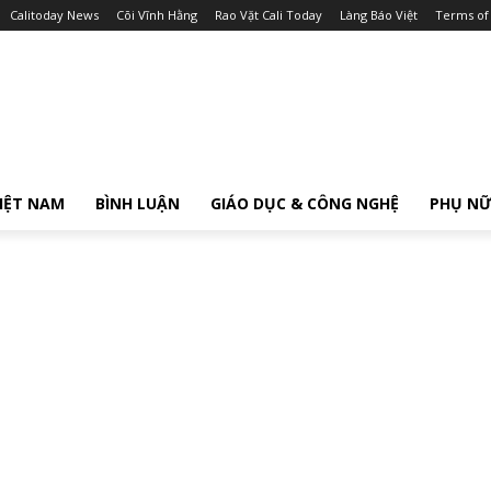
Calitoday News
Cõi Vĩnh Hằng
Rao Vặt Cali Today
Làng Báo Việt
Terms of
IỆT NAM
BÌNH LUẬN
GIÁO DỤC & CÔNG NGHỆ
PHỤ N