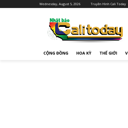
Wednesday, August 5, 2026
Truyền Hình Cali Today
CỘNG ĐỒNG
HOA KỲ
THẾ GIỚI
V