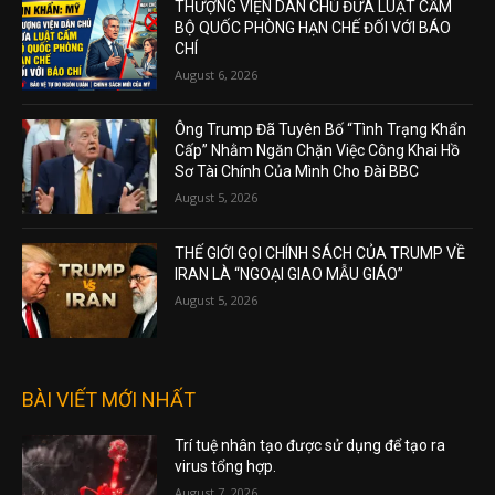
THƯỢNG VIỆN DÂN CHỦ ĐƯA LUẬT CẤM
BỘ QUỐC PHÒNG HẠN CHẾ ĐỐI VỚI BÁO
CHÍ
August 6, 2026
Ông Trump Đã Tuyên Bố “Tình Trạng Khẩn
Cấp” Nhằm Ngăn Chặn Việc Công Khai Hồ
Sơ Tài Chính Của Mình Cho Đài BBC
August 5, 2026
THẾ GIỚI GỌI CHÍNH SÁCH CỦA TRUMP VỀ
IRAN LÀ “NGOẠI GIAO MẪU GIÁO”
August 5, 2026
BÀI VIẾT MỚI NHẤT
Trí tuệ nhân tạo được sử dụng để tạo ra
virus tổng hợp.
August 7, 2026