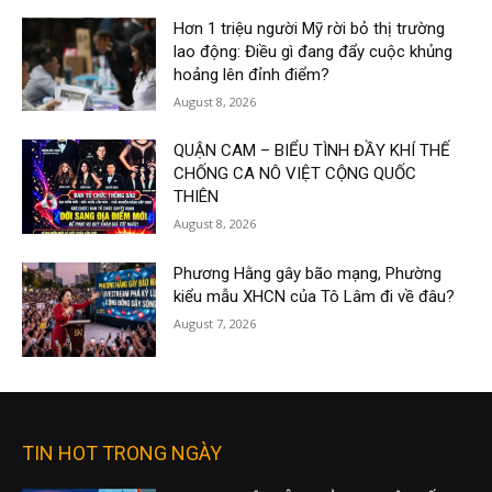
Hơn 1 triệu người Mỹ rời bỏ thị trường
lao động: Điều gì đang đẩy cuộc khủng
hoảng lên đỉnh điểm?
August 8, 2026
QUẬN CAM – BIỂU TÌNH ĐẦY KHÍ THẾ
CHỐNG CA NÔ VIỆT CỘNG QUỐC
THIÊN
August 8, 2026
Phương Hằng gây bão mạng, Phường
kiểu mẫu XHCN của Tô Lâm đi về đâu?
August 7, 2026
TIN HOT TRONG NGÀY