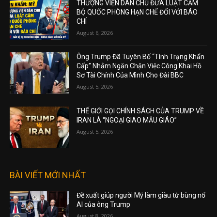
THƯỢNG VIỆN DÂN CHỦ ĐƯA LUẬT CẤM
BỘ QUỐC PHÒNG HẠN CHẾ ĐỐI VỚI BÁO
CHÍ
August 6, 2026
Ông Trump Đã Tuyên Bố “Tình Trạng Khẩn
Cấp” Nhằm Ngăn Chặn Việc Công Khai Hồ
Sơ Tài Chính Của Mình Cho Đài BBC
August 5, 2026
THẾ GIỚI GỌI CHÍNH SÁCH CỦA TRUMP VỀ
IRAN LÀ “NGOẠI GIAO MẪU GIÁO”
August 5, 2026
BÀI VIẾT MỚI NHẤT
Đề xuất giúp người Mỹ làm giàu từ bùng nổ
AI của ông Trump
August 8, 2026