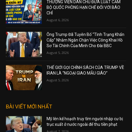
THƯỢNG VIỆN DÂN CHỦ ĐƯA LUẬT CẤM
BỘ QUỐC PHÒNG HẠN CHẾ ĐỐI VỚI BÁO
CHÍ
August 6, 2026
Ông Trump Đã Tuyên Bố “Tình Trạng Khẩn
Cấp” Nhằm Ngăn Chặn Việc Công Khai Hồ
Sơ Tài Chính Của Mình Cho Đài BBC
August 5, 2026
THẾ GIỚI GỌI CHÍNH SÁCH CỦA TRUMP VỀ
IRAN LÀ “NGOẠI GIAO MẪU GIÁO”
August 5, 2026
BÀI VIẾT MỚI NHẤT
Mỹ lên kế hoạch truy tìm người nhập cư bị
trục xuất ở nước ngoài để thu tiền phạt
August 7, 2026