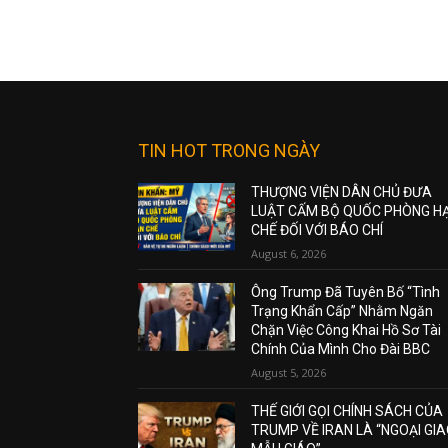
TIN HOT TRONG NGÀY
THƯỢNG VIỆN DÂN CHỦ ĐƯA
LUẬT CẤM BỘ QUỐC PHÒNG H
CHẾ ĐỐI VỚI BÁO CHÍ
August 6, 2026
Ông Trump Đã Tuyên Bố “Tình
Trạng Khẩn Cấp” Nhằm Ngăn
Chặn Việc Công Khai Hồ Sơ Tài
Chính Của Mình Cho Đài BBC
August 5, 2026
THẾ GIỚI GỌI CHÍNH SÁCH CỦA
TRUMP VỀ IRAN LÀ “NGOẠI GI