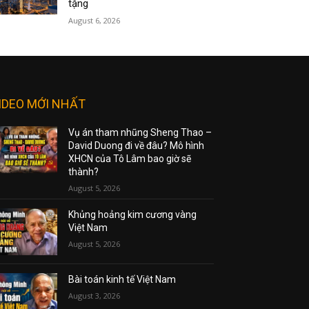
tặng
August 6, 2026
IDEO MỚI NHẤT
Vụ án tham nhũng Sheng Thao –
David Duong đi về đâu? Mô hình
XHCN của Tô Lâm bao giờ sẽ
thành?
August 5, 2026
Khủng hoảng kim cương vàng
Việt Nam
August 5, 2026
Bài toán kinh tế Việt Nam
August 3, 2026