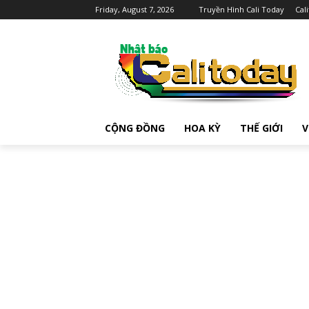
Friday, August 7, 2026
Truyền Hình Cali Today
Cal
CỘNG ĐỒNG
HOA KỲ
THẾ GIỚI
V