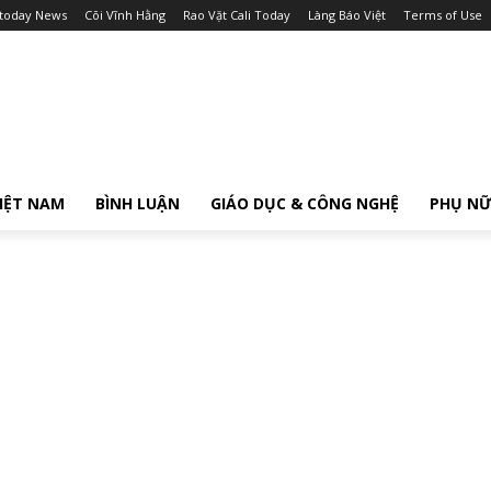
itoday News
Cõi Vĩnh Hằng
Rao Vặt Cali Today
Làng Báo Việt
Terms of Use
IỆT NAM
BÌNH LUẬN
GIÁO DỤC & CÔNG NGHỆ
PHỤ N