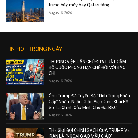
trưng bày máy bay Qatari tặng
August 6, 2026
TIN HOT TRONG NGÀY
THƯỢNG VIỆN DÂN CHỦ ĐƯA LUẬT CẤM
BỘ QUỐC PHÒNG HẠN CHẾ ĐỐI VỚI BÁO
CHÍ
August 6, 2026
Ông Trump Đã Tuyên Bố “Tình Trạng Khẩn
Cấp” Nhằm Ngăn Chặn Việc Công Khai Hồ
Sơ Tài Chính Của Mình Cho Đài BBC
August 5, 2026
THẾ GIỚI GỌI CHÍNH SÁCH CỦA TRUMP VỀ
IRAN LÀ “NGOẠI GIAO MẪU GIÁO”