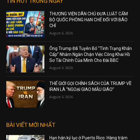
TIN HOT TRONG NGÀY
THƯỢNG VIỆN DÂN CHỦ ĐƯA LUẬT CẤM
BỘ QUỐC PHÒNG HẠN CHẾ ĐỐI VỚI BÁO
CHÍ
August 6, 2026
Ông Trump Đã Tuyên Bố “Tình Trạng Khẩn
Cấp” Nhằm Ngăn Chặn Việc Công Khai Hồ
Sơ Tài Chính Của Mình Cho Đài BBC
August 5, 2026
THẾ GIỚI GỌI CHÍNH SÁCH CỦA TRUMP VỀ
IRAN LÀ “NGOẠI GIAO MẪU GIÁO”
August 5, 2026
BÀI VIẾT MỚI NHẤT
Hạn hán kỷ lục ở Puerto Rico: Hàng trăm