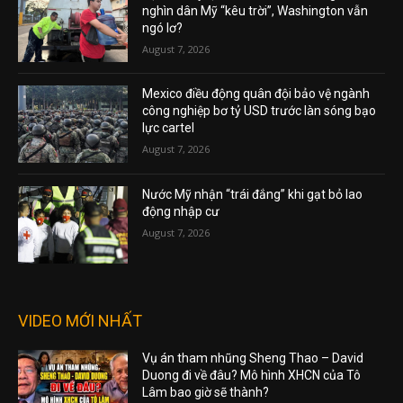
nghìn dân Mỹ “kêu trời”, Washington vẫn
ngó lơ?
August 7, 2026
Mexico điều động quân đội bảo vệ ngành
công nghiệp bơ tỷ USD trước làn sóng bạo
lực cartel
August 7, 2026
Nước Mỹ nhận “trái đắng” khi gạt bỏ lao
động nhập cư
August 7, 2026
VIDEO MỚI NHẤT
Vụ án tham nhũng Sheng Thao – David
Duong đi về đâu? Mô hình XHCN của Tô
Lâm bao giờ sẽ thành?