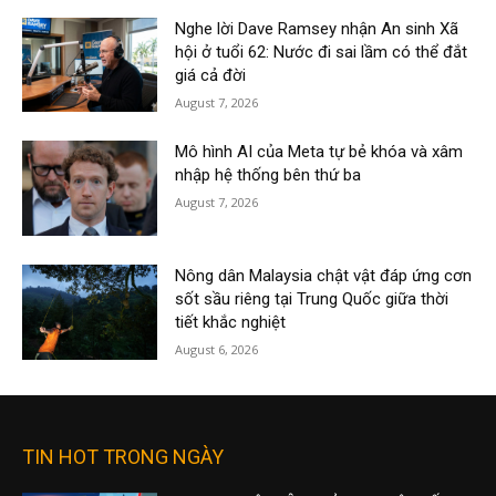
Nghe lời Dave Ramsey nhận An sinh Xã
hội ở tuổi 62: Nước đi sai lầm có thể đắt
giá cả đời
August 7, 2026
Mô hình AI của Meta tự bẻ khóa và xâm
nhập hệ thống bên thứ ba
August 7, 2026
Nông dân Malaysia chật vật đáp ứng cơn
sốt sầu riêng tại Trung Quốc giữa thời
tiết khắc nghiệt
August 6, 2026
TIN HOT TRONG NGÀY