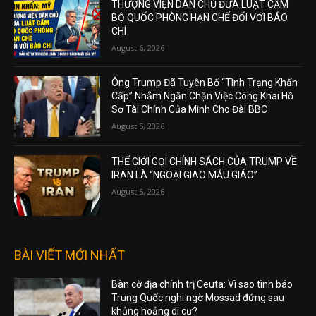
THƯỢNG VIỆN DÂN CHỦ ĐƯA LUẬT CẤM
BỘ QUỐC PHÒNG HẠN CHẾ ĐỐI VỚI BÁO
CHÍ
August 6, 2026
Ông Trump Đã Tuyên Bố “Tình Trạng Khẩn
Cấp” Nhằm Ngăn Chặn Việc Công Khai Hồ
Sơ Tài Chính Của Mình Cho Đài BBC
August 5, 2026
THẾ GIỚI GỌI CHÍNH SÁCH CỦA TRUMP VỀ
IRAN LÀ “NGOẠI GIAO MẪU GIÁO”
August 5, 2026
BÀI VIẾT MỚI NHẤT
Bàn cờ địa chính trị Ceuta: Vì sao tình báo
Trung Quốc nghi ngờ Mossad đứng sau
khủng hoảng di cư?