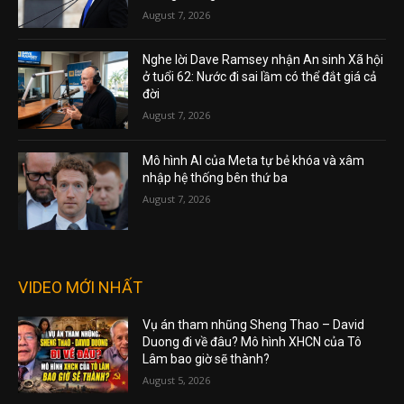
August 7, 2026
Nghe lời Dave Ramsey nhận An sinh Xã hội
ở tuổi 62: Nước đi sai lầm có thể đắt giá cả
đời
August 7, 2026
Mô hình AI của Meta tự bẻ khóa và xâm
nhập hệ thống bên thứ ba
August 7, 2026
VIDEO MỚI NHẤT
Vụ án tham nhũng Sheng Thao – David
Duong đi về đâu? Mô hình XHCN của Tô
Lâm bao giờ sẽ thành?
August 5, 2026