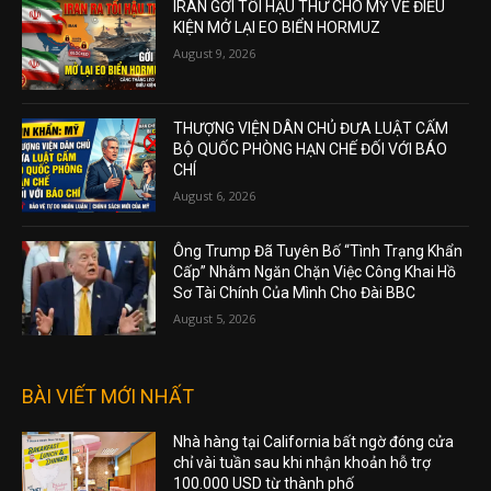
IRAN GỞI TỐI HẬU THƯ CHO MỸ VỀ ĐIỀU
KIỆN MỞ LẠI EO BIỂN HORMUZ
August 9, 2026
THƯỢNG VIỆN DÂN CHỦ ĐƯA LUẬT CẤM
BỘ QUỐC PHÒNG HẠN CHẾ ĐỐI VỚI BÁO
CHÍ
August 6, 2026
Ông Trump Đã Tuyên Bố “Tình Trạng Khẩn
Cấp” Nhằm Ngăn Chặn Việc Công Khai Hồ
Sơ Tài Chính Của Mình Cho Đài BBC
August 5, 2026
BÀI VIẾT MỚI NHẤT
Nhà hàng tại California bất ngờ đóng cửa
chỉ vài tuần sau khi nhận khoản hỗ trợ
100.000 USD từ thành phố