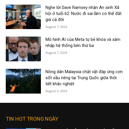
Nghe lời Dave Ramsey nhận An sinh Xã
hội ở tuổi 62: Nước đi sai lầm có thể đắt
giá cả đời
August 7, 2026
Mô hình AI của Meta tự bẻ khóa và xâm
nhập hệ thống bên thứ ba
August 7, 2026
Nông dân Malaysia chật vật đáp ứng cơn
sốt sầu riêng tại Trung Quốc giữa thời
tiết khắc nghiệt
August 6, 2026
TIN HOT TRONG NGÀY