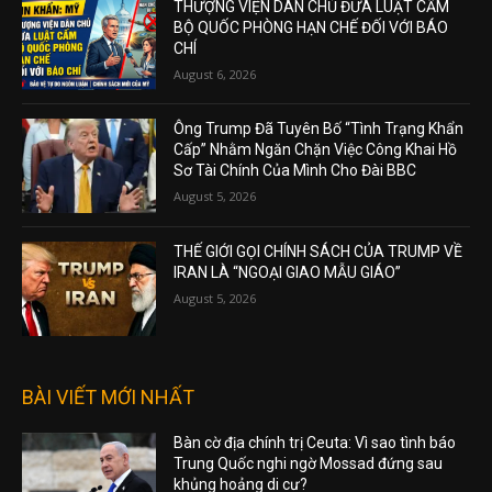
THƯỢNG VIỆN DÂN CHỦ ĐƯA LUẬT CẤM
BỘ QUỐC PHÒNG HẠN CHẾ ĐỐI VỚI BÁO
CHÍ
August 6, 2026
Ông Trump Đã Tuyên Bố “Tình Trạng Khẩn
Cấp” Nhằm Ngăn Chặn Việc Công Khai Hồ
Sơ Tài Chính Của Mình Cho Đài BBC
August 5, 2026
THẾ GIỚI GỌI CHÍNH SÁCH CỦA TRUMP VỀ
IRAN LÀ “NGOẠI GIAO MẪU GIÁO”
August 5, 2026
BÀI VIẾT MỚI NHẤT
Bàn cờ địa chính trị Ceuta: Vì sao tình báo
Trung Quốc nghi ngờ Mossad đứng sau
khủng hoảng di cư?