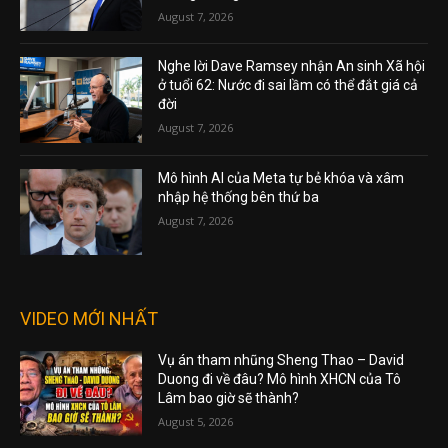
August 7, 2026
Nghe lời Dave Ramsey nhận An sinh Xã hội
ở tuổi 62: Nước đi sai lầm có thể đắt giá cả
đời
August 7, 2026
Mô hình AI của Meta tự bẻ khóa và xâm
nhập hệ thống bên thứ ba
August 7, 2026
VIDEO MỚI NHẤT
Vụ án tham nhũng Sheng Thao – David
Duong đi về đâu? Mô hình XHCN của Tô
Lâm bao giờ sẽ thành?
August 5, 2026