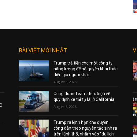
BÀI VIẾT MỚI NHẤT
V
Trump trả tiền cho một công ty
năng lượng để bỏ quyền khai thác
điện gió ngoài khơi
August 6, 2026
Công đoàn Teamsters kiện về
quy định xe tải tự lái ở California
AO
August 6, 2026
Trump ra lệnh hạn chế quyền
công dân theo nguyên tắc sinh ra
trên lãnh thổ, nhắm vào “du lịch