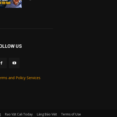
OLLOW US
rms and Policy Services
g
Rao Vặt Cali Today
Làng Báo Việt
Terms of Use