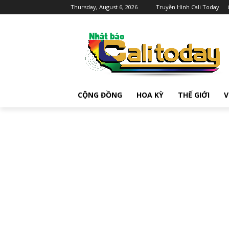
Thursday, August 6, 2026
Truyền Hình Cali Today
CỘNG ĐỒNG
HOA KỲ
THẾ GIỚI
V