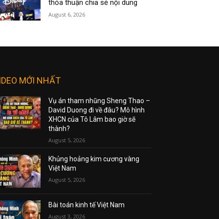
thỏa thuận chia sẻ nội dung
August 6, 2026
IDEO MỚI NHẤT
Vụ án tham nhũng Sheng Thao –
David Duong đi về đâu? Mô hình
XHCN của Tô Lâm bao giờ sẽ
thành?
August 5, 2026
Khủng hoảng kim cương vàng
Việt Nam
August 5, 2026
Bài toán kinh tế Việt Nam
August 3, 2026