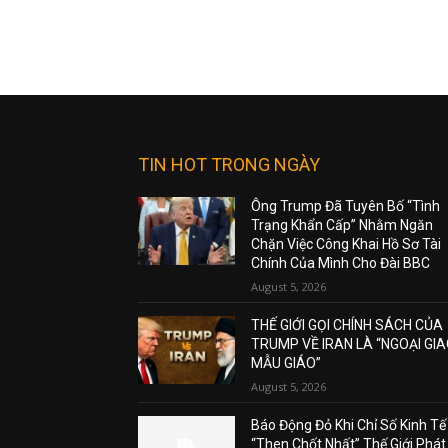
TIN HOT TRONG NGÀY
Ông Trump Đã Tuyên Bố “Tình
Trạng Khẩn Cấp” Nhằm Ngăn
Chặn Việc Công Khai Hồ Sơ Tài
Chính Của Mình Cho Đài BBC
August 5, 2026
THẾ GIỚI GỌI CHÍNH SÁCH CỦA
TRUMP VỀ IRAN LÀ “NGOẠI GI
MẪU GIÁO”
August 5, 2026
Báo Động Đỏ Khi Chỉ Số Kinh Tế
“Then Chốt Nhất” Thế Giới Phát