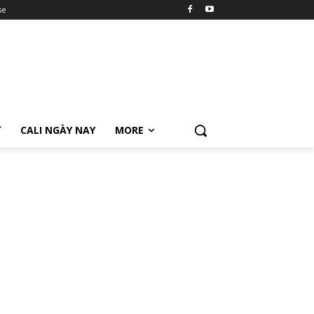
se
Ữ
CALI NGÀY NAY
MORE