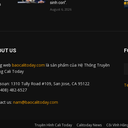
sinh con”.
m
August 6, 2026
OUT US
F
ng web
baocalitoday.com
là sản phẩm của Hệ Thống Truyền
g Cali Today
soạn: 1310 Tully Road #109, San Jose, CA 95122
Te
 (408) 482-6527
act us:
nam@baocalitoday.com
Truyền Hình Cali Today
Calitoday News
Cõi Vĩnh Hằn