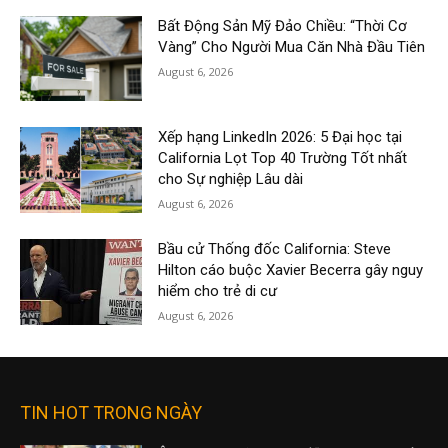
Bất Động Sản Mỹ Đảo Chiều: “Thời Cơ
Vàng” Cho Người Mua Căn Nhà Đầu Tiên
August 6, 2026
Xếp hạng LinkedIn 2026: 5 Đại học tại
California Lọt Top 40 Trường Tốt nhất
cho Sự nghiệp Lâu dài
August 6, 2026
Bầu cử Thống đốc California: Steve
Hilton cáo buộc Xavier Becerra gây nguy
hiểm cho trẻ di cư
August 6, 2026
TIN HOT TRONG NGÀY