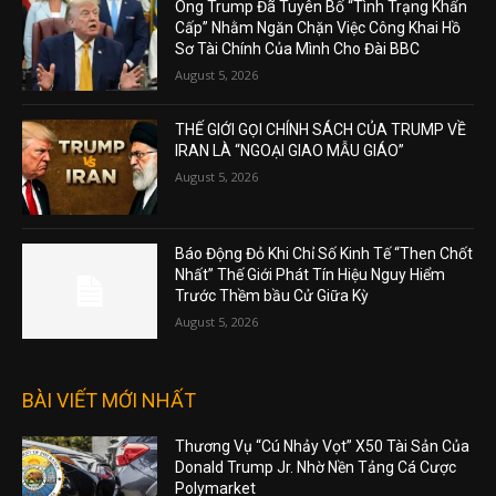
Ông Trump Đã Tuyên Bố “Tình Trạng Khẩn
Cấp” Nhằm Ngăn Chặn Việc Công Khai Hồ
Sơ Tài Chính Của Mình Cho Đài BBC
August 5, 2026
THẾ GIỚI GỌI CHÍNH SÁCH CỦA TRUMP VỀ
IRAN LÀ “NGOẠI GIAO MẪU GIÁO”
August 5, 2026
Báo Động Đỏ Khi Chỉ Số Kinh Tế “Then Chốt
Nhất” Thế Giới Phát Tín Hiệu Nguy Hiểm
Trước Thềm bầu Cử Giữa Kỳ
August 5, 2026
BÀI VIẾT MỚI NHẤT
Thương Vụ “Cú Nhảy Vọt” X50 Tài Sản Của
Donald Trump Jr. Nhờ Nền Tảng Cá Cược
Polymarket