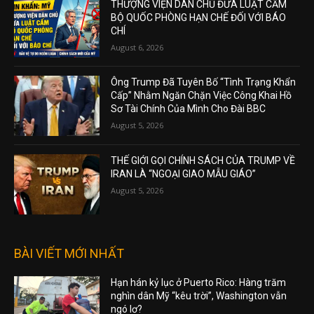
THƯỢNG VIỆN DÂN CHỦ ĐƯA LUẬT CẤM
BỘ QUỐC PHÒNG HẠN CHẾ ĐỐI VỚI BÁO
CHÍ
August 6, 2026
Ông Trump Đã Tuyên Bố “Tình Trạng Khẩn
Cấp” Nhằm Ngăn Chặn Việc Công Khai Hồ
Sơ Tài Chính Của Mình Cho Đài BBC
August 5, 2026
THẾ GIỚI GỌI CHÍNH SÁCH CỦA TRUMP VỀ
IRAN LÀ “NGOẠI GIAO MẪU GIÁO”
August 5, 2026
BÀI VIẾT MỚI NHẤT
Hạn hán kỷ lục ở Puerto Rico: Hàng trăm
nghìn dân Mỹ “kêu trời”, Washington vẫn
ngó lơ?