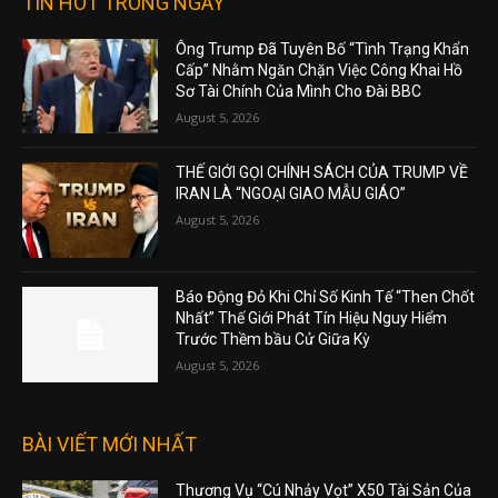
TIN HOT TRONG NGÀY
Ông Trump Đã Tuyên Bố “Tình Trạng Khẩn
Cấp” Nhằm Ngăn Chặn Việc Công Khai Hồ
Sơ Tài Chính Của Mình Cho Đài BBC
August 5, 2026
THẾ GIỚI GỌI CHÍNH SÁCH CỦA TRUMP VỀ
IRAN LÀ “NGOẠI GIAO MẪU GIÁO”
August 5, 2026
Báo Động Đỏ Khi Chỉ Số Kinh Tế “Then Chốt
Nhất” Thế Giới Phát Tín Hiệu Nguy Hiểm
Trước Thềm bầu Cử Giữa Kỳ
August 5, 2026
BÀI VIẾT MỚI NHẤT
Thương Vụ “Cú Nhảy Vọt” X50 Tài Sản Của