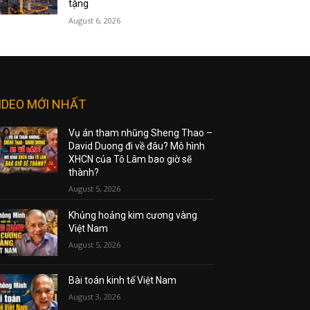
tặng
August 6, 2026
IDEO MỚI NHẤT
Vụ án tham nhũng Sheng Thao –
David Duong đi về đâu? Mô hình
XHCN của Tô Lâm bao giờ sẽ
thành?
August 5, 2026
Khủng hoảng kim cương vàng
Việt Nam
August 5, 2026
Bài toán kinh tế Việt Nam
August 3, 2026