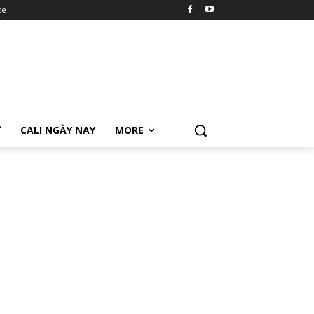
se
Ữ
CALI NGÀY NAY
MORE