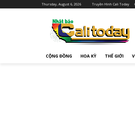
Thursday, August 6, 2026
Truyền Hình Cali Today
CỘNG ĐỒNG
HOA KỲ
THẾ GIỚI
V