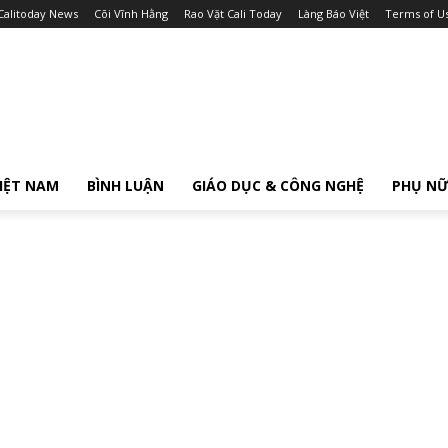
Calitoday News
Cõi Vĩnh Hằng
Rao Vặt Cali Today
Làng Báo Việt
Terms of U
IỆT NAM
BÌNH LUẬN
GIÁO DỤC & CÔNG NGHỆ
PHỤ N