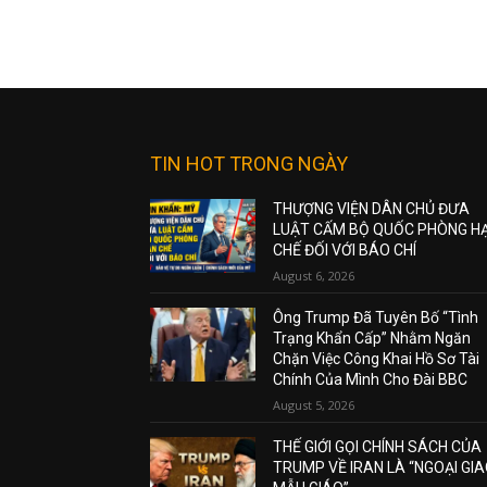
TIN HOT TRONG NGÀY
THƯỢNG VIỆN DÂN CHỦ ĐƯA
LUẬT CẤM BỘ QUỐC PHÒNG H
CHẾ ĐỐI VỚI BÁO CHÍ
August 6, 2026
Ông Trump Đã Tuyên Bố “Tình
Trạng Khẩn Cấp” Nhằm Ngăn
Chặn Việc Công Khai Hồ Sơ Tài
Chính Của Mình Cho Đài BBC
August 5, 2026
THẾ GIỚI GỌI CHÍNH SÁCH CỦA
TRUMP VỀ IRAN LÀ “NGOẠI GI