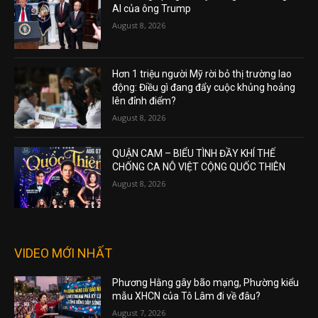
AI của ông Trump
August 8, 2026
Hơn 1 triệu người Mỹ rời bỏ thị trường lao
động: Điều gì đang đẩy cuộc khủng hoảng
lên đỉnh điểm?
August 8, 2026
QUẬN CAM – BIỂU TÌNH ĐẦY KHÍ THẾ
CHỐNG CA NÔ VIỆT CỘNG QUỐC THIÊN
August 8, 2026
VIDEO MỚI NHẤT
Phương Hằng gây bão mạng, Phường kiểu
mẫu XHCN của Tô Lâm đi về đâu?
August 7, 2026