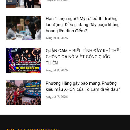
Hơn 1 triệu người Mỹ rời bỏ thị trường
lao động: Điều gì đang đẩy cuộc khủng
hoảng lên đỉnh điểm?
August 8, 2026
QUẬN CAM – BIỂU TÌNH ĐẦY KHÍ THẾ
CHỐNG CA NÔ VIỆT CỘNG QUỐC
THIÊN
August 8, 2026
Phương Hằng gây bão mạng, Phường
kiểu mẫu XHCN của Tô Lâm đi về đâu?
August 7, 2026