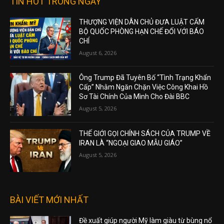
TIN HOT TRONG NGÀY
THƯỢNG VIỆN DÂN CHỦ ĐƯA LUẬT CẤM
BỘ QUỐC PHÒNG HẠN CHẾ ĐỐI VỚI BÁO
CHÍ
August 6, 2026
Ông Trump Đã Tuyên Bố “Tình Trạng Khẩn
Cấp” Nhằm Ngăn Chặn Việc Công Khai Hồ
Sơ Tài Chính Của Mình Cho Đài BBC
August 5, 2026
THẾ GIỚI GỌI CHÍNH SÁCH CỦA TRUMP VỀ
IRAN LÀ “NGOẠI GIAO MẪU GIÁO”
August 5, 2026
BÀI VIẾT MỚI NHẤT
Đề xuất giúp người Mỹ làm giàu từ bùng nổ