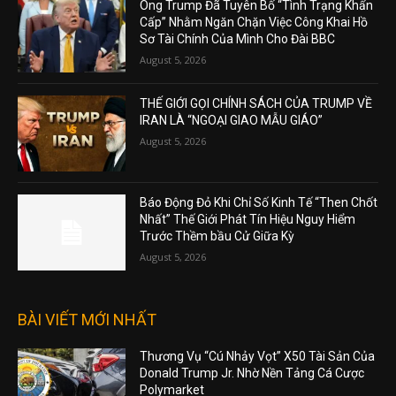
Ông Trump Đã Tuyên Bố “Tình Trạng Khẩn
Cấp” Nhằm Ngăn Chặn Việc Công Khai Hồ
Sơ Tài Chính Của Mình Cho Đài BBC
August 5, 2026
THẾ GIỚI GỌI CHÍNH SÁCH CỦA TRUMP VỀ
IRAN LÀ “NGOẠI GIAO MẪU GIÁO”
August 5, 2026
Báo Động Đỏ Khi Chỉ Số Kinh Tế “Then Chốt
Nhất” Thế Giới Phát Tín Hiệu Nguy Hiểm
Trước Thềm bầu Cử Giữa Kỳ
August 5, 2026
BÀI VIẾT MỚI NHẤT
Thương Vụ “Cú Nhảy Vọt” X50 Tài Sản Của
Donald Trump Jr. Nhờ Nền Tảng Cá Cược
Polymarket