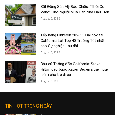
Bất Động Sản Mỹ Đảo Chiều: “Thời Cơ
Vàng” Cho Người Mua Căn Nhà Đầu Tiên
August 6, 2026
Xếp hạng LinkedIn 2026: 5 Đại học tại
California Lọt Top 40 Trường Tốt nhất
cho Sự nghiệp Lâu dài
August 6, 2026
Bầu cử Thống đốc California: Steve
Hilton cáo buộc Xavier Becerra gây nguy
hiểm cho trẻ di cư
August 6, 2026
TIN HOT TRONG NGÀY