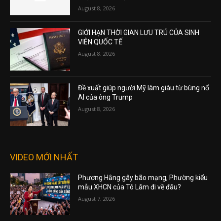
August 8, 2026
GIỚI HẠN THỜI GIAN LƯU TRÚ CỦA SINH
VIÊN QUỐC TẾ
August 8, 2026
Đề xuất giúp người Mỹ làm giàu từ bùng nổ
AI của ông Trump
August 8, 2026
VIDEO MỚI NHẤT
Phương Hằng gây bão mạng, Phường kiểu
mẫu XHCN của Tô Lâm đi về đâu?
August 7, 2026