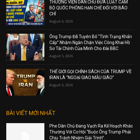
THƯỢNG VIỆN DÂN CHỦ ĐƯA LUẬT CẤM
BỘ QUỐC PHÒNG HẠN CHẾ ĐỐI VỚI BÁO
CHÍ
August 6, 2026
Ông Trump Đã Tuyên Bố “Tình Trạng Khẩn
Cấp” Nhằm Ngăn Chặn Việc Công Khai Hồ
Sơ Tài Chính Của Mình Cho Đài BBC
August 5, 2026
THẾ GIỚI GỌI CHÍNH SÁCH CỦA TRUMP VỀ
IRAN LÀ “NGOẠI GIAO MẪU GIÁO”
August 5, 2026
BÀI VIẾT MỚI NHẤT
Phe Dân Chủ Đang Vạch Ra Kế Hoạch Khác
Thường Với Cơ Hội “Buộc Ông Trump Phải
Chịu Trách Nhiệm Giải Trình”.